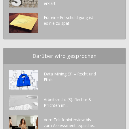
erklärt
Für eine Entschuldigung ist
es nie zu spät
Darüber wird gesprochen
Data Mining (3) – Recht und
Ethik
Arbeitsrecht (3): Rechte &
Pflichten im...
Vom Telefoninterview bis
zum Assessment: typische...