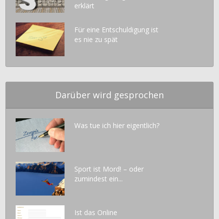
erklärt
Für eine Entschuldigung ist
es nie zu spät
Darüber wird gesprochen
Was tue ich hier eigentlich?
Sport ist Mord! – oder
zumindest ein...
Ist das Online