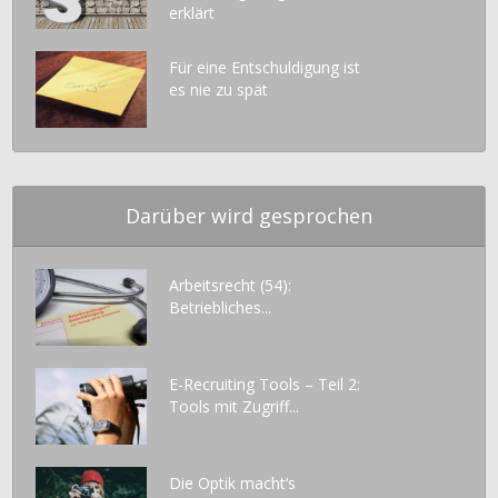
erklärt
Für eine Entschuldigung ist
es nie zu spät
Darüber wird gesprochen
Arbeitsrecht (54):
Betriebliches...
E-Recruiting Tools – Teil 2:
Tools mit Zugriff...
Die Optik macht‘s