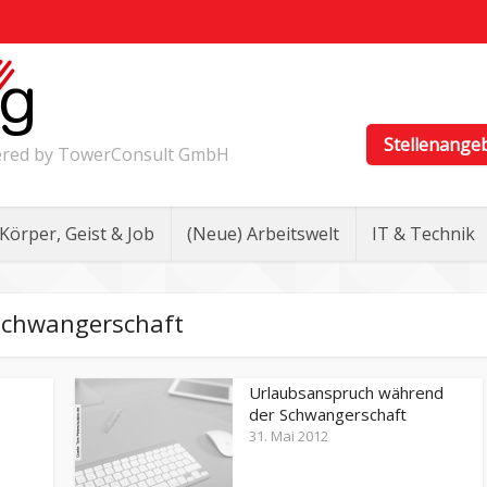
Stellenange
wered by TowerConsult GmbH
Körper, Geist & Job
(Neue) Arbeitswelt
IT & Technik
chwangerschaft
Urlaubsanspruch während
der Schwangerschaft
31. Mai 2012