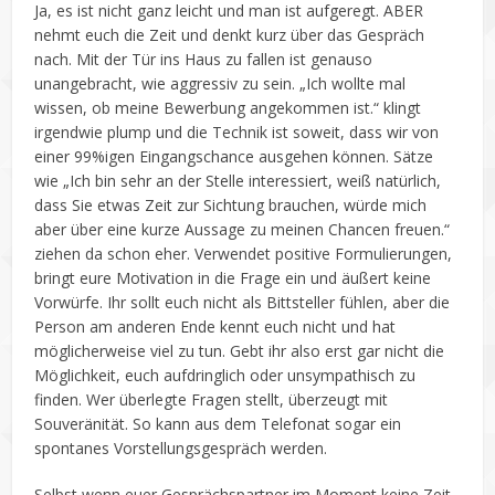
Ja, es ist nicht ganz leicht und man ist aufgeregt. ABER
nehmt euch die Zeit und denkt kurz über das Gespräch
nach. Mit der Tür ins Haus zu fallen ist genauso
unangebracht, wie aggressiv zu sein. „Ich wollte mal
wissen, ob meine Bewerbung angekommen ist.“ klingt
irgendwie plump und die Technik ist soweit, dass wir von
einer 99%igen Eingangschance ausgehen können. Sätze
wie „Ich bin sehr an der Stelle interessiert, weiß natürlich,
dass Sie etwas Zeit zur Sichtung brauchen, würde mich
aber über eine kurze Aussage zu meinen Chancen freuen.“
ziehen da schon eher. Verwendet positive Formulierungen,
bringt eure Motivation in die Frage ein und äußert keine
Vorwürfe. Ihr sollt euch nicht als Bittsteller fühlen, aber die
Person am anderen Ende kennt euch nicht und hat
möglicherweise viel zu tun. Gebt ihr also erst gar nicht die
Möglichkeit, euch aufdringlich oder unsympathisch zu
finden. Wer überlegte Fragen stellt, überzeugt mit
Souveränität. So kann aus dem Telefonat sogar ein
spontanes Vorstellungsgespräch werden.
Selbst wenn euer Gesprächspartner im Moment keine Zeit