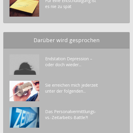
Für eine Entschuldigung ist
es nie zu spät
Darüber wird gesprochen
Endstation Depression –
oder doch wieder...
Sie erreichen mich jederzeit
unter der folgenden...
Das Personalvermittlungs-
vs.-Zeitarbeits-Battle?!