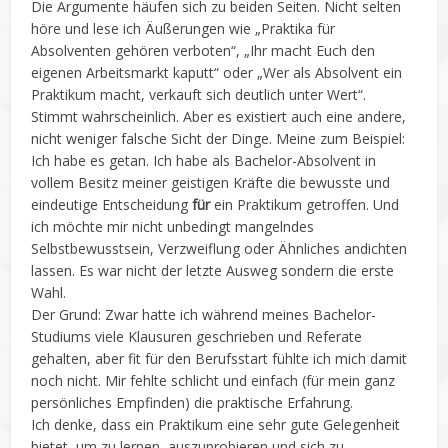
Die Argumente häufen sich zu beiden Seiten. Nicht selten
höre und lese ich Äußerungen wie „Praktika für
Absolventen gehören verboten“, „Ihr macht Euch den
eigenen Arbeitsmarkt kaputt“ oder „Wer als Absolvent ein
Praktikum macht, verkauft sich deutlich unter Wert“.
Stimmt wahrscheinlich. Aber es existiert auch eine andere,
nicht weniger falsche Sicht der Dinge. Meine zum Beispiel:
Ich habe es getan. Ich habe als Bachelor-Absolvent in
vollem Besitz meiner geistigen Kräfte die bewusste und
eindeutige Entscheidung
für
ein Praktikum getroffen. Und
ich möchte mir nicht unbedingt mangelndes
Selbstbewusstsein, Verzweiflung oder Ähnliches andichten
lassen. Es war nicht der letzte Ausweg sondern die erste
Wahl.
Der Grund: Zwar hatte ich während meines Bachelor-
Studiums viele Klausuren geschrieben und Referate
gehalten, aber fit für den Berufsstart fühlte ich mich damit
noch nicht. Mir fehlte schlicht und einfach (für mein ganz
persönliches Empfinden) die praktische Erfahrung.
Ich denke, dass ein Praktikum eine sehr gute Gelegenheit
bietet, um zu lernen, auszuprobieren und sich zu