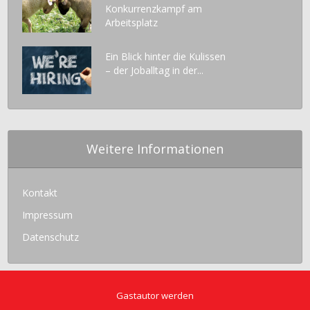
Konkurrenzkampf am
Arbeitsplatz
Ein Blick hinter die Kulissen
– der Joballtag in der...
Weitere Informationen
Kontakt
Impressum
Datenschutz
Gastautor werden