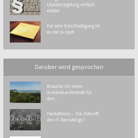
Urlaubsregelung einfach
erklärt
Für eine Entschuldigung ist
es nie zu spät
Darüber wird gesprochen
Brauche ich einen
Auslandsaufenthalt für
den...
Hackathons – Die Zukunft
des IT-Recruitings?