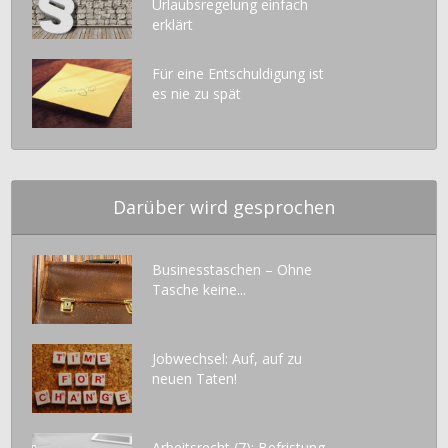
Urlaubsregelung einfach
erklärt
Für eine Entschuldigung ist
es nie zu spät
Darüber wird gesprochen
Businesstaschen – Ohne
Tasche keine...
Jobwechsel: Auf, auf zu
neuen Taten!
Arbeitsrecht (7): Befristung