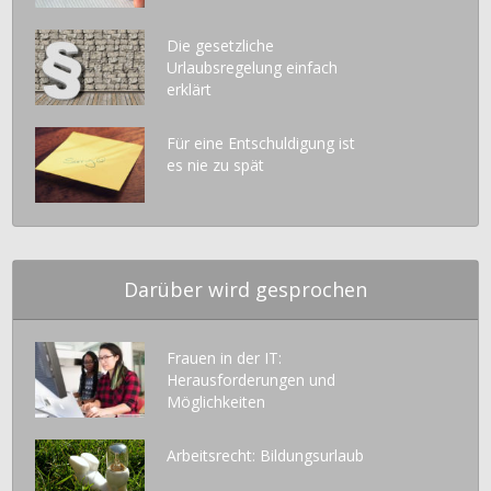
Die gesetzliche
Urlaubsregelung einfach
erklärt
Für eine Entschuldigung ist
es nie zu spät
Darüber wird gesprochen
Frauen in der IT:
Herausforderungen und
Möglichkeiten
Arbeitsrecht: Bildungsurlaub