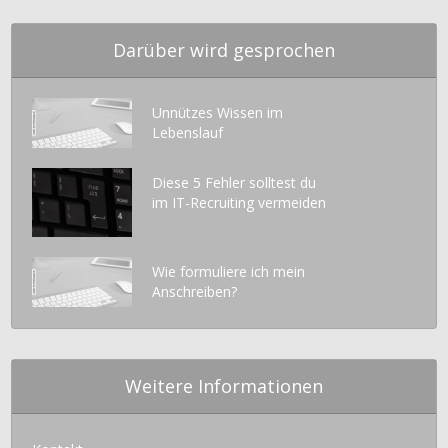
Darüber wird gesprochen
Unnützes Wissen im
Lebenslauf
Diese 5 Fehler solltest du
im IT-Recruiting vermeiden
Wie formuliere ich mein
Anschreiben?
Weitere Informationen