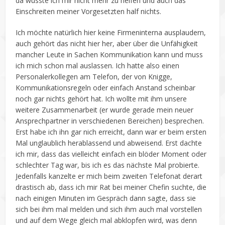
da wusste ich mir nicht mehr zu helfen und auch das
Einschreiten meiner Vorgesetzten half nichts.
Ich möchte natürlich hier keine Firmeninterna ausplaudern,
auch gehört das nicht hier her, aber über die Unfähigkeit
mancher Leute in Sachen Kommunikation kann und muss
ich mich schon mal auslassen. Ich hatte also einen
Personalerkollegen am Telefon, der von Knigge,
Kommunikationsregeln oder einfach Anstand scheinbar
noch gar nichts gehört hat. Ich wollte mit ihm unsere
weitere Zusammenarbeit (er wurde gerade mein neuer
Ansprechpartner in verschiedenen Bereichen) besprechen.
Erst habe ich ihn gar nich erreicht, dann war er beim ersten
Mal unglaublich herablassend und abweisend. Erst dachte
ich mir, dass das vielleicht einfach ein blöder Moment oder
schlechter Tag war, bis ich es das nächste Mal probierte.
Jedenfalls kanzelte er mich beim zweiten Telefonat derart
drastisch ab, dass ich mir Rat bei meiner Chefin suchte, die
nach einigen Minuten im Gespräch dann sagte, dass sie
sich bei ihm mal melden und sich ihm auch mal vorstellen
und auf dem Wege gleich mal abklopfen wird, was denn