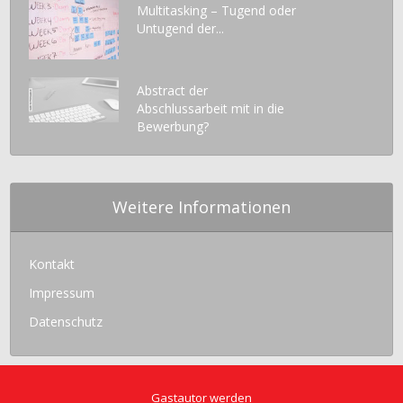
Multitasking – Tugend oder
Untugend der...
Abstract der
Abschlussarbeit mit in die
Bewerbung?
Weitere Informationen
Kontakt
Impressum
Datenschutz
Gastautor werden