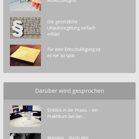
Arbeitszeugnis
Die gesetzliche
Urlaubsregelung einfach
erklärt
Für eine Entschuldigung ist
es nie zu spät
Darüber wird gesprochen
Einblick in die Praxis – ein
Praktikum bei der...
Atemlos… durch den