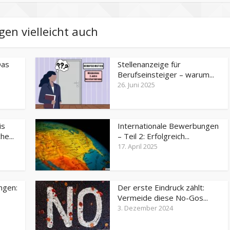
gen vielleicht auch
Das
Stellenanzeige für
Berufseinsteiger – warum...
26. Juni 2025
is
Internationale Bewerbungen
e...
– Teil 2: Erfolgreich...
17. April 2025
ngen:
Der erste Eindruck zählt:
Vermeide diese No-Gos...
3. Dezember 2024