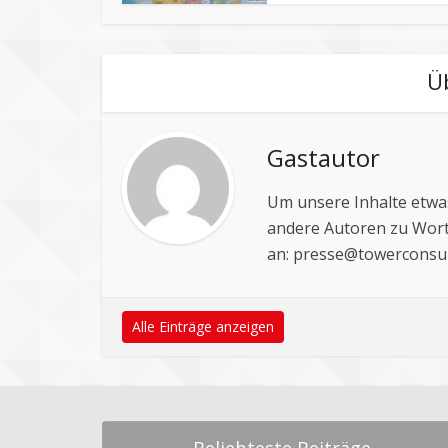
Ü
Gastautor
Um unsere Inhalte etwas
andere Autoren zu Wort
an:
presse@towerconsul
Alle Einträge anzeigen