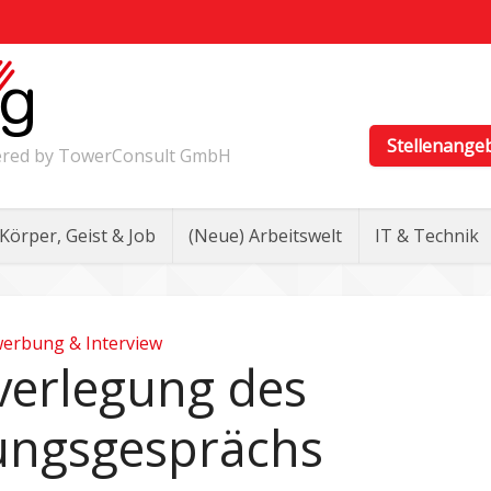
Stellenange
wered by TowerConsult GmbH
Körper, Geist & Job
(Neue) Arbeitswelt
IT & Technik
erbung & Interview
verlegung des
lungsgesprächs