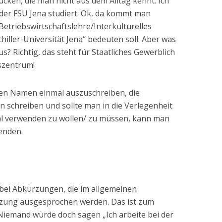
en, die man nicht aus dem Alltag kennt. Ich
er FSU Jena studiert. Ok, da kommt man
Betriebswirtschaftslehre/Interkulturelles
iller-Universität Jena“ bedeuten soll. Aber was
s? Richtig, das steht für Staatliches Gewerblich
szentrum!
 den Namen einmal auszuschreiben, die
 schreiben und sollte man in die Verlegenheit
 verwenden zu wollen/ zu müssen, kann man
enden.
h bei Abkürzungen, die im allgemeinen
zung ausgesprochen werden. Das ist zum
 Niemand würde doch sagen „Ich arbeite bei der