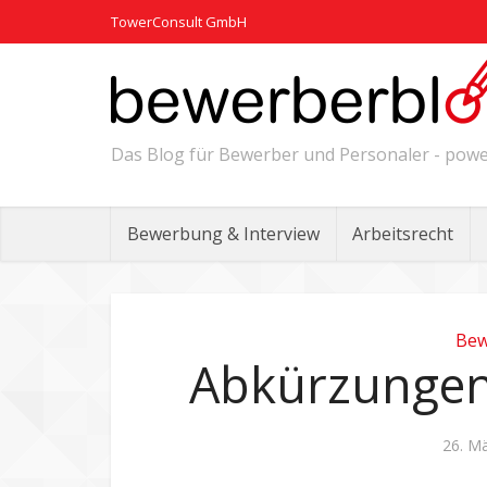
TowerConsult GmbH
Das Blog für Bewerber und Personaler - po
Bewerbung & Interview
Arbeitsrecht
Bew
Abkürzungen
26. M