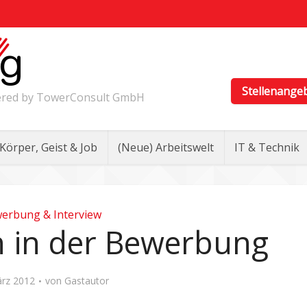
Stellenange
wered by TowerConsult GmbH
Körper, Geist & Job
(Neue) Arbeitswelt
IT & Technik
erbung & Interview
 in der Bewerbung
ärz 2012
von
Gastautor