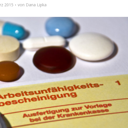
rz 2015
von
Dana Lipka