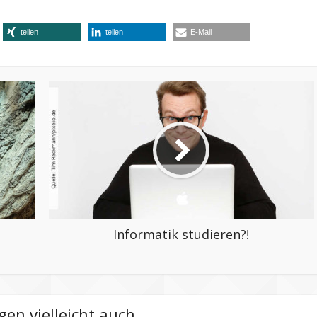
teilen
teilen
E-Mail
Informatik studieren?!
gen vielleicht auch