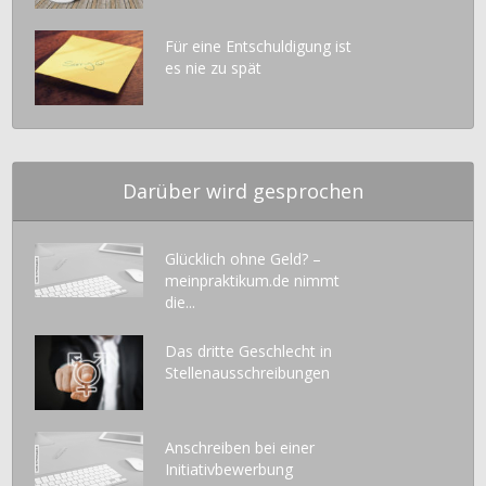
Für eine Entschuldigung ist
es nie zu spät
Darüber wird gesprochen
Glücklich ohne Geld? –
meinpraktikum.de nimmt
die...
Das dritte Geschlecht in
Stellenausschreibungen
Anschreiben bei einer
Initiativbewerbung