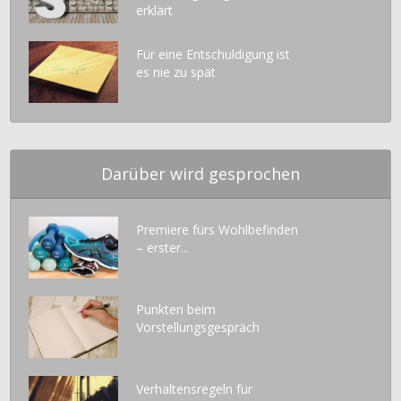
erklärt
Für eine Entschuldigung ist
es nie zu spät
Darüber wird gesprochen
Premiere fürs Wohlbefinden
– erster...
Punkten beim
Vorstellungsgespräch
Verhaltensregeln für