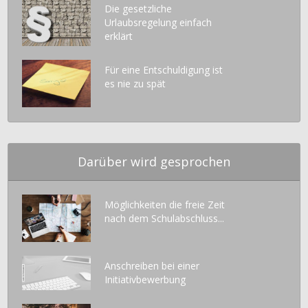
Die gesetzliche
Urlaubsregelung einfach
erklärt
Für eine Entschuldigung ist
es nie zu spät
Darüber wird gesprochen
Möglichkeiten die freie Zeit
nach dem Schulabschluss...
Anschreiben bei einer
Initiativbewerbung