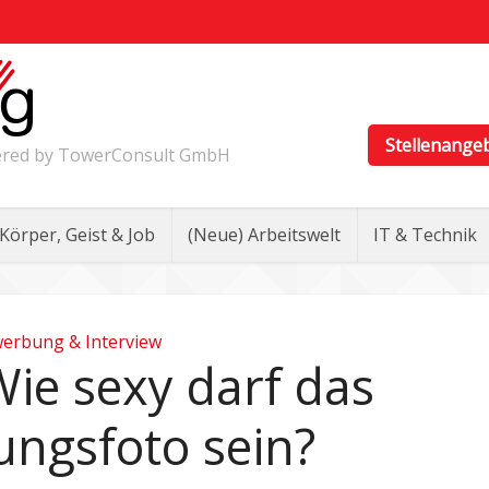
Stellenange
wered by TowerConsult GmbH
Körper, Geist & Job
(Neue) Arbeitswelt
IT & Technik
erbung & Interview
Wie sexy darf das
ngsfoto sein?