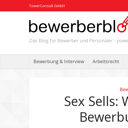
TowerConsult GmbH
Das Blog für Bewerber und Personaler - po
Bewerbung & Interview
Arbeitsrecht
Bew
Sex Sells: 
Bewerbu