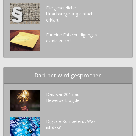
Die gesetzliche
Urlaubsregelung einfach
erklärt
Für eine Entschuldigung ist
es nie zu spät
Darüber wird gesprochen
Das war 2017 auf
Bewerberblog.de
Digitale Kompetenz: Was
ist das?