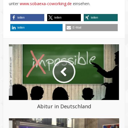
unter
www.sobaexa-coworking.de
einsehen.
teilen
teilen
teilen
teilen
E-Mail
Abitur in Deutschland