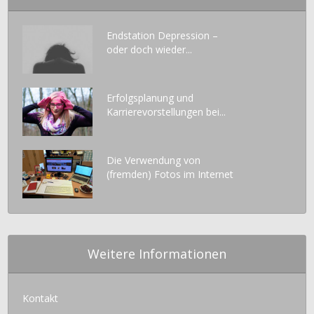
Endstation Depression –
oder doch wieder...
Erfolgsplanung und
Karrierevorstellungen bei...
Die Verwendung von
(fremden) Fotos im Internet
Weitere Informationen
Kontakt