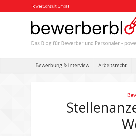
TowerConsult GmbH
Das Blog für Bewerber und Personaler - po
Bewerbung & Interview
Arbeitsrecht
Bew
Stellenanze
W