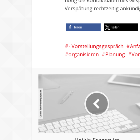
nötig die Kontaktdaten des Ges
Verspätung rechtzeitig ankünd
teilen
teilen
- Vorstellungsgespräch
Anf
organisieren
Planung
Vor
Heikle Fragen im