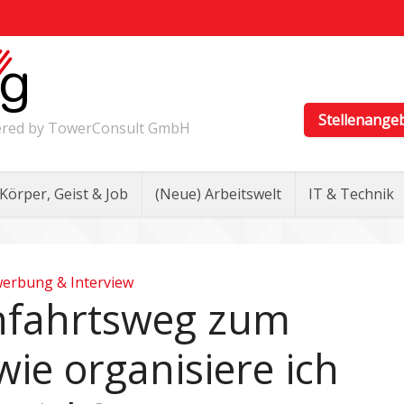
Stellenange
wered by TowerConsult GmbH
Körper, Geist & Job
(Neue) Arbeitswelt
IT & Technik
erbung & Interview
nfahrtsweg zum
ie organisiere ich