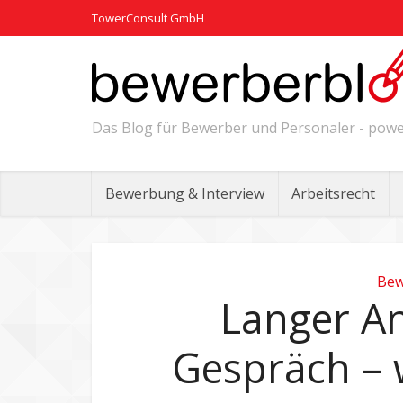
TowerConsult GmbH
Das Blog für Bewerber und Personaler - po
Bewerbung & Interview
Arbeitsrecht
Bew
Langer A
Gespräch – w