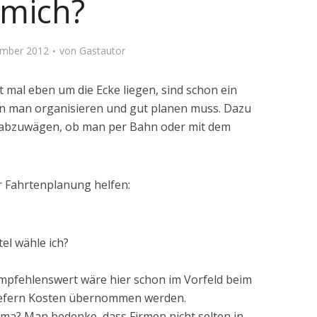
mich?
ember 2012
von
Gastautor
t mal eben um die Ecke liegen, sind schon ein
den man organisieren und gut planen muss. Dazu
 abzuwägen, ob man per Bahn oder mit dem
 Fahrtenplanung helfen:
l wähle ich?
Empfehlenswert wäre hier schon im Vorfeld beim
wiefern Kosten übernommen werden.
irma? Man bedenke, dass Firmen nicht selten in