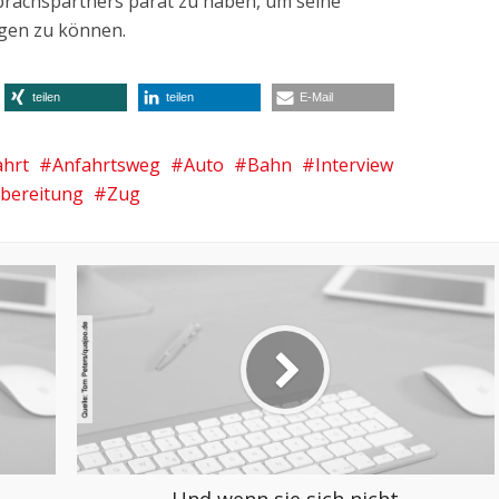
prächspartners parat zu haben, um seine
igen zu können.
teilen
teilen
E-Mail
ahrt
Anfahrtsweg
Auto
Bahn
Interview
bereitung
Zug
Und wenn sie sich nicht