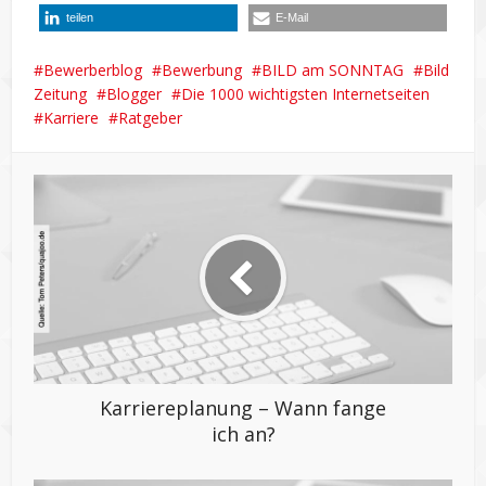
teilen
E-Mail
Bewerberblog
Bewerbung
BILD am SONNTAG
Bild
Zeitung
Blogger
Die 1000 wichtigsten Internetseiten
Karriere
Ratgeber
Karriereplanung – Wann fange
ich an?