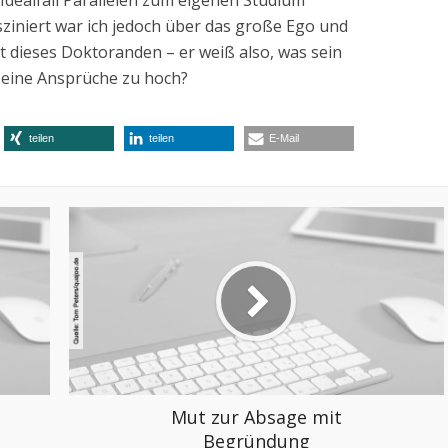
 Idealfall Parallelen zum eigenen Studium
sziniert war ich jedoch über das große Ego und
t dieses Doktoranden – er weiß also, was sein
 seine Ansprüche zu hoch?
teilen
teilen
E-Mail
Mut zur Absage mit
Begründung