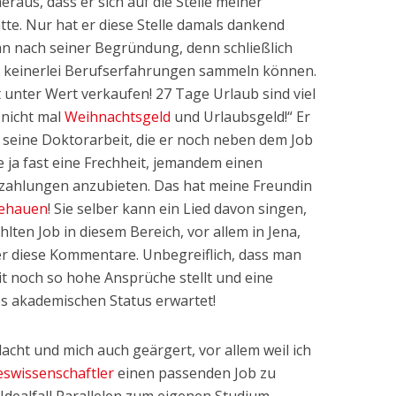
us, dass er sich auf die Stelle meiner
te. Nur hat er diese Stelle damals dankend
ihn nach seiner Begründung, denn schließlich
h keinerlei Berufserfahrungen sammeln können.
t unter Wert verkaufen! 27 Tage Urlaub sind viel
 nicht mal
Weihnachtsgeld
und Urlaubsgeld!“ Er
ür seine Doktorarbeit, die er noch neben dem Job
 ja fast eine Frechheit, jemandem einen
tzzahlungen anzubieten. Das hat meine Freundin
ehauen
! Sie selber kann ein Lied davon singen,
hlten Job in diesem Bereich, vor allem in Jena,
er diese Kommentare. Unbegreiflich, dass man
it noch so hohe Ansprüche stellt und eine
 akademischen Status erwartet!
cht und mich auch geärgert, vor allem weil ich
eswissenschaftler
einen passenden Job zu