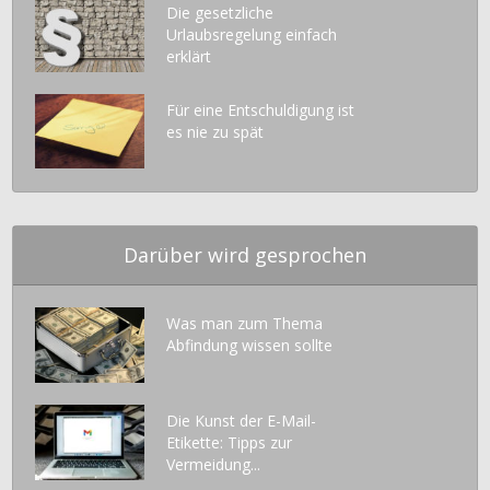
Die gesetzliche
Urlaubsregelung einfach
erklärt
Für eine Entschuldigung ist
es nie zu spät
Darüber wird gesprochen
Was man zum Thema
Abfindung wissen sollte
Die Kunst der E-Mail-
Etikette: Tipps zur
Vermeidung...