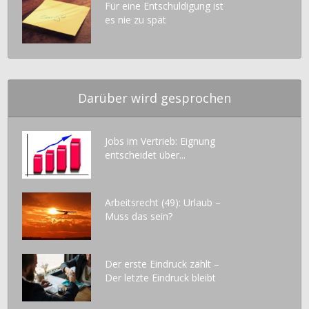
Für eine Entschuldigung ist
es nie zu spät
Darüber wird gesprochen
Jobs im Vertrieb: Eignung
entscheidet über...
Arbeitsrecht (49): Urlaub –
Muss das sein?
Der erste Eindruck zählt –
Der letzte Eindruck bleibt