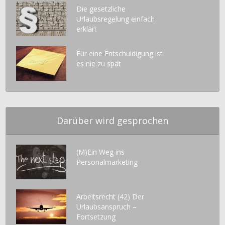
Die gesetzliche
Urlaubsregelung einfach
erklärt
Für eine Entschuldigung ist
es nie zu spät
Darüber wird gesprochen
(M)Ein Weg ins
Personalmarketing
Arbeitsrecht (42) Der
Urlaubsanspruch –
Fortsetzung