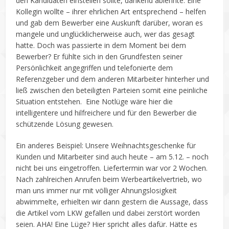
den Kandidaten einstellen sollte, dankend ablehnte. Eine
Kollegin wollte – ihrer ehrlichen Art entsprechend – helfen
und gab dem Bewerber eine Auskunft darüber, woran es
mangele und unglücklicherweise auch, wer das gesagt
hatte. Doch was passierte in dem Moment bei dem
Bewerber? Er fühlte sich in den Grundfesten seiner
Persönlichkeit angegriffen und telefonierte dem
Referenzgeber und dem anderen Mitarbeiter hinterher und
ließ zwischen den beteiligten Parteien somit eine peinliche
Situation entstehen. Eine Notlüge wäre hier die
intelligentere und hilfreichere und für den Bewerber die
schützende Lösung gewesen.
Ein anderes Beispiel: Unsere Weihnachtsgeschenke für
Kunden und Mitarbeiter sind auch heute – am 5.12. – noch
nicht bei uns eingetroffen. Liefertermin war vor 2 Wochen.
Nach zahlreichen Anrufen beim Werbeartikelvertrieb, wo
man uns immer nur mit völliger Ahnungslosigkeit
abwimmelte, erhielten wir dann gestern die Aussage, dass
die Artikel vom LKW gefallen und dabei zerstört worden
seien. AHA! Eine Lüge? Hier spricht alles dafür. Hätte es