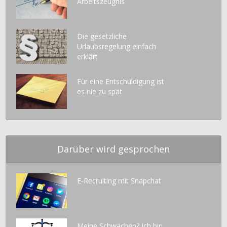
Arbeitszeugnis
Die gesetzliche
Urlaubsregelung einfach
erklärt
Für eine Entschuldigung ist
es nie zu spät
Darüber wird gesprochen
E-Recruiting mit Snapchat
Meine Schwächen? Ich bin