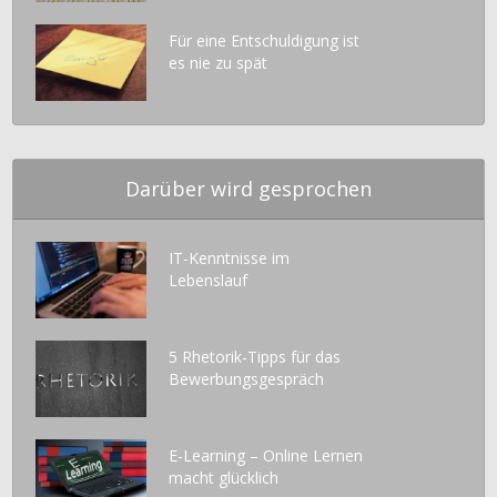
Für eine Entschuldigung ist
es nie zu spät
Darüber wird gesprochen
IT-Kenntnisse im
Lebenslauf
5 Rhetorik-Tipps für das
Bewerbungsgespräch
E-Learning – Online Lernen
macht glücklich