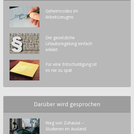
Geheimcodes im
Arbeitszeugnis
Die gesetzliche
Urlaubsregelung einfach
erklärt
Für eine Entschuldigung ist
es nie zu spät
Darüber wird gesprochen
Weg von Zuhause –
Studieren im Ausland