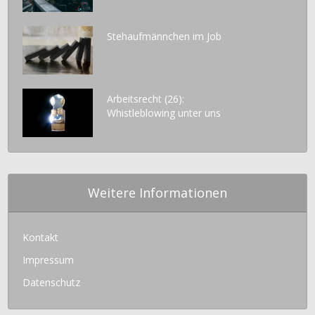
Stehaufmännchen im Job
Arbeitsrecht (26):
Whistleblowing unter uns
Weitere Informationen
Kontakt
Impressum
Datenschutz