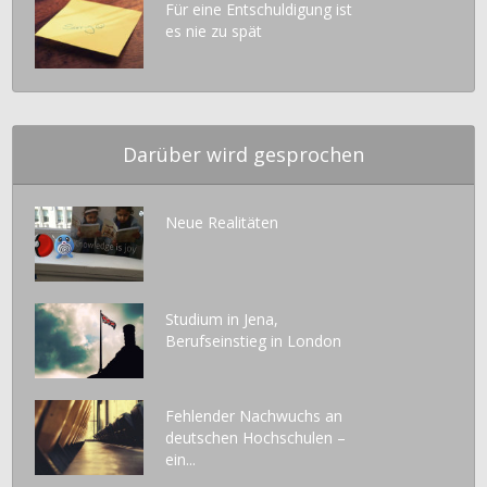
Für eine Entschuldigung ist
es nie zu spät
Darüber wird gesprochen
Neue Realitäten
Studium in Jena,
Berufseinstieg in London
Fehlender Nachwuchs an
deutschen Hochschulen –
ein...