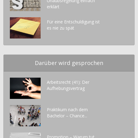
Urlaubsregelung einfach
erklärt
Für eine Entschuldigung ist
es nie zu spät
Darüber wird gesprochen
Arbeitsrecht (41): Der
Aufhebungsvertrag
Praktikum nach dem
Bachelor – Chance...
Promotion – Warum tut