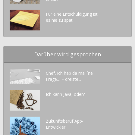
Für eine Entschuldigung ist
es nie zu spät
Darüber wird gesprochen
Chef, ich hab da mal ´ne
Frage… – dreiste...
Ich kann Java, oder?
Zukunftsberuf App-
Entwickler