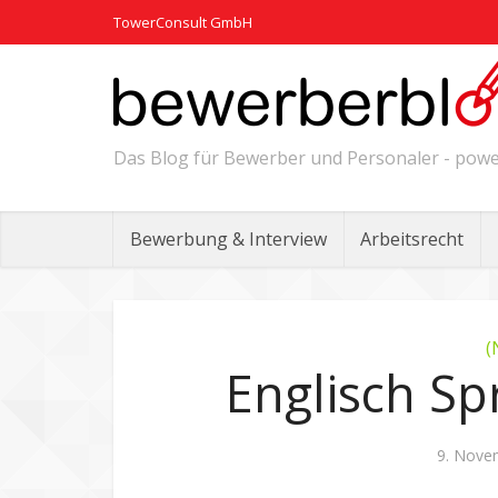
TowerConsult GmbH
Das Blog für Bewerber und Personaler - po
Bewerbung & Interview
Arbeitsrecht
(
Englisch Sp
9. Nove