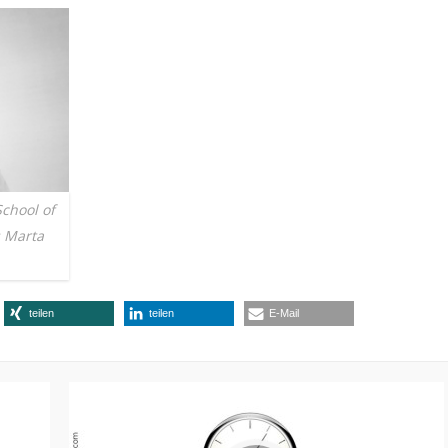
chool of
s Marta
teilen
teilen
E-Mail