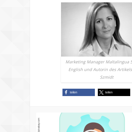
Marketing Manager Maltalingua S
English und Autorin des Artikel
Szmidt
teilen
teilen