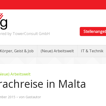
Stellenange
wered by TowerConsult GmbH
Körper, Geist & Job
(Neue) Arbeitswelt
IT & Technik
Neue) Arbeitswelt
rachreise in Malta
mber 2015
von
Gastautor