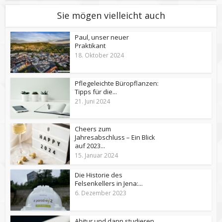
ä
Sie mögen vielleicht auch
t
e
Paul, unser neuer
i
Praktikant
n
18. Oktober 2024
f
a
Pflegeleichte Büropflanzen:
c
Tipps für die...
h
21. Juni 2024
m
i
t
Cheers zum
Jahresabschluss – Ein Blick
u
auf 2023...
n
15. Januar 2024
s
v
Die Historie des
e
Felsenkellers in Jena:...
r
6. Dezember 2023
s
t
Abitur und dann studieren