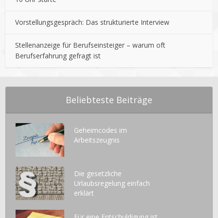
n
a
Vorstellungsgespräch: Das strukturierte Interview
l
i
Stellenanzeige für Berufseinsteiger – warum oft
t
Berufserfahrung gefragt ist
ä
t
?
F
Beliebteste Beiträge
e
h
l
Geheimcodes im
a
Arbeitszeugnis
n
z
e
Die gesetzliche
i
Urlaubsregelung einfach
g
erklärt
e
!
Für eine Entschuldigung ist