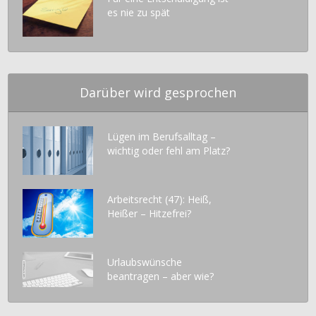
D
es nie zu spät
r
a
u
ß
e
Darüber wird gesprochen
n
v
o
Lügen im Berufsalltag –
r
wichtig oder fehl am Platz?
d
e
m
Arbeitsrecht (47): Heiß,
B
Heißer – Hitzefrei?
ü
r
o
Urlaubswünsche
f
beantragen – aber wie?
e
n
s