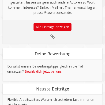
n
gestalten, lassen wir gern auch andere Autoren zu Wort
?
kommen. Interesse? Einfach Mail mit Themenvorschlag an:
P
presse@towerconsult.de
.
r
o
d
Alle Einträge anzeigen
u
k
t
i
v
Deine Bewerbung
i
t
Du willst unsere Bewerbungstipps gleich in die Tat
ä
umsetzen?
Bewirb dich jetzt bei uns!
t
?
O
r
Neuste Beiträge
i
g
Flexible Arbeitszeiten: Warum ich trotzdem fast immer um
i
10 Uhr starte