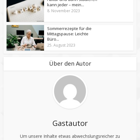
e
kann jeder – mein...
c
8. November 2023
k
e
Sommerrezepte für die
n
Mittagspause: Leichte
.
Büro...
I
25. August 2023
n
n
Über den Autor
o
v
a
t
i
v
e
I
d
Gastautor
e
e
Um unsere Inhalte etwas abwechslungsreicher zu