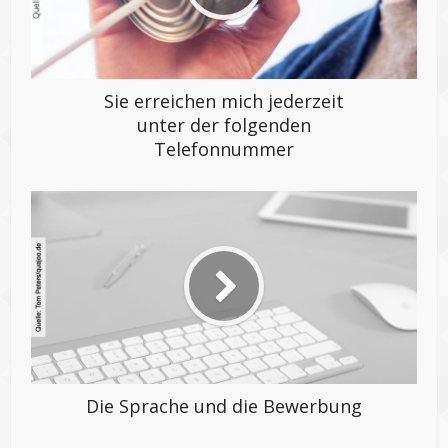
e
l
t
d
i
Sie erreichen mich jederzeit
e
unter der folgenden
e
Telefonnummer
i
g
e
n
e
K
r
e
a
t
i
v
Die Sprache und die Bewerbung
i
t