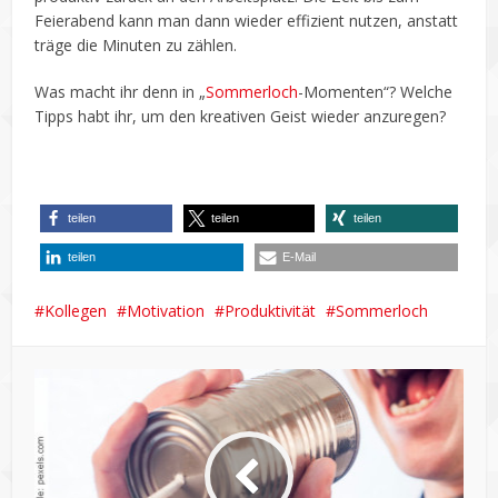
Feierabend kann man dann wieder effizient nutzen, anstatt
träge die Minuten zu zählen.
Was macht ihr denn in „
Sommerloch
-Momenten“? Welche
Tipps habt ihr, um den kreativen Geist wieder anzuregen?
teilen
teilen
teilen
M
a
teilen
E-Mail
n
c
Kollegen
Motivation
Produktivität
Sommerloch
h
m
a
l
s
p
i