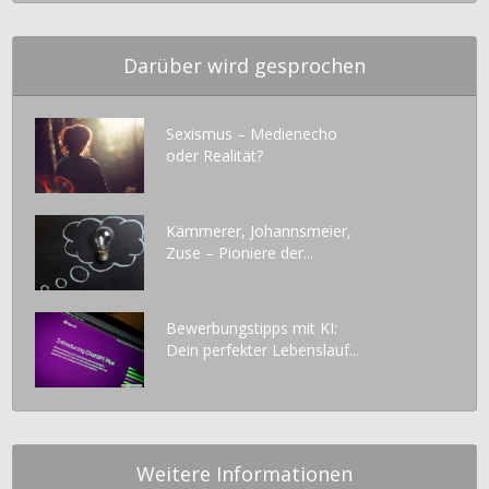
Darüber wird gesprochen
Sexismus – Medienecho
oder Realität?
Kämmerer, Johannsmeier,
Zuse – Pioniere der...
Bewerbungstipps mit KI:
Dein perfekter Lebenslauf...
Weitere Informationen