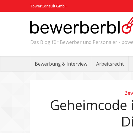
TowerConsult GmbH
Das Blog für Bewerber und Personaler - po
Bewerbung & Interview
Arbeitsrecht
Bew
Geheimcode i
Di