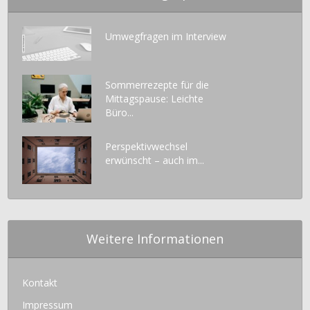
Umwegfragen im Interview
Sommerrezepte für die
Mittagspause: Leichte
Büro...
Perspektivwechsel
erwünscht – auch im...
Weitere Informationen
Kontakt
Impressum