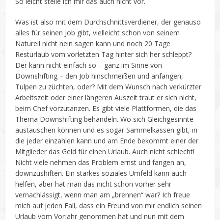
So leicht stelle ich mir das auch nicht vor.
Was ist also mit dem Durchschnittsverdiener, der genauso
alles für seinen Job gibt, vielleicht schon von seinem
Naturell nicht nein sagen kann und noch 20 Tage
Resturlaub vom vorletzten Tag hinter sich her schleppt?
Der kann nicht einfach so – ganz im Sinne von
Downshifting – den Job hinschmeißen und anfangen,
Tulpen zu züchten, oder? Mit dem Wunsch nach verkürzter
Arbeitszeit oder einer längeren Auszeit traut er sich nicht,
beim Chef vorzutanzen. Es gibt viele Plattformen, die das
Thema Downshifting behandeln. Wo sich Gleichgesinnte
austauschen können und es sogar Sammelkassen gibt, in
die jeder einzahlen kann und am Ende bekommt einer der
Mitglieder das Geld für einen Urlaub. Auch nicht schlecht!
Nicht viele nehmen das Problem ernst und fangen an,
downzushiften. Ein starkes soziales Umfeld kann auch
helfen, aber hat man das nicht schon vorher sehr
vernachlässigt, wenn man am „brennen“ war? Ich freue
mich auf jeden Fall, dass ein Freund von mir endlich seinen
Urlaub vom Vorjahr genommen hat und nun mit dem