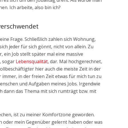
nn es sich um den Joballtag dreht. Als würde man
en. Ich arbeite, also bin ich?
 verschwendet
keine Frage. Schließlich zahlen sich Wohnung,
sich jeder für sich gönnt, nicht von allein. Zu
 ein Job stellt später mal eine massive
, sogar
Lebensqualität
, dar. Mal hochgerechnet,
ollbeschäftigter hier auch die meiste Zeit in der
mmer, in der freien Zeit etwas für mich tun zu
enschen und Aufgaben meines Jobs. Irgendwie
 dann das Thema mit sich rumträgt bzw. mit
echen, ist zu meiner Komfortzone geworden.
ch oder mein Gegenüber gelernt haben oder was