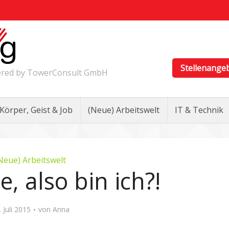
Stellenange
wered by TowerConsult GmbH
Körper, Geist & Job
(Neue) Arbeitswelt
IT & Technik
Neue) Arbeitswelt
e, also bin ich?!
. Juli 2015
von
Anna