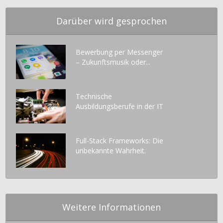
Darüber wird gesprochen
Bewerbung per Messenger
– Zukunftsmusik oder...
Technische
Ausbildungsberufe in der IT
Full-Stack Frameworks: Die
unbekannte Wahrheit.
Weitere Informationen