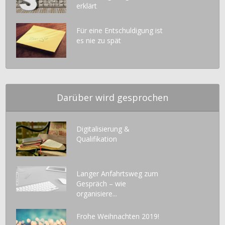
erklärt
Für eine Entschuldigung ist
es nie zu spät
Darüber wird gesprochen
Digitalisierung &
Qualifikation
Langer Anfahrtsweg zum
Gespräch – wie
organisiere...
Frohe Weihnachten 2019!