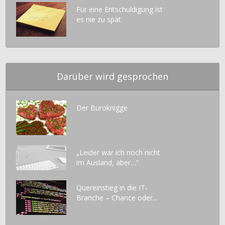
Für eine Entschuldigung ist
es nie zu spät
Darüber wird gesprochen
Der Büroknigge
„Leider war ich noch nicht
im Ausland, aber…“
Quereinstieg in die IT-
Branche – Chance oder...