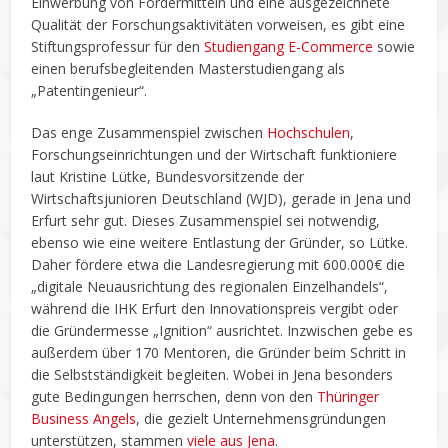
Einwerbung von Fördermitteln und eine ausgezeichnete
Qualität der Forschungsaktivitäten vorweisen, es gibt eine
Stiftungsprofessur für den
Studiengang E-Commerce
sowie
einen berufsbegleitenden Masterstudiengang als
„Patentingenieur“.
Das enge Zusammenspiel zwischen
Hochschulen
,
Forschungseinrichtungen und der Wirtschaft funktioniere
laut Kristine Lütke, Bundesvorsitzende der
Wirtschaftsjunioren Deutschland (WJD), gerade in Jena und
Erfurt sehr gut. Dieses Zusammenspiel sei notwendig,
ebenso wie eine weitere Entlastung der Gründer, so Lütke.
Daher fördere etwa die Landesregierung mit 600.000€ die
„digitale Neuausrichtung des regionalen Einzelhandels“,
während die IHK Erfurt den Innovationspreis vergibt oder
die Gründermesse „Ignition“ ausrichtet. Inzwischen gebe es
außerdem über 170 Mentoren, die Gründer beim Schritt in
die Selbstständigkeit begleiten. Wobei in Jena besonders
gute Bedingungen herrschen, denn von den
Thüringer
Business Angels
, die gezielt Unternehmensgründungen
unterstützen, stammen
viele aus Jena
.