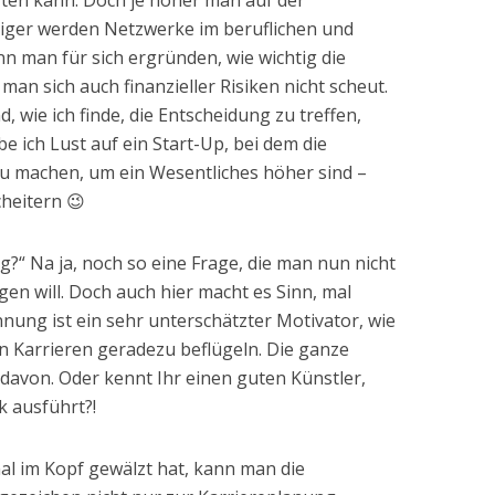
ten kann. Doch je höher man auf der
chtiger werden Netzwerke im beruflichen und
nn man für sich ergründen, wie wichtig die
 man sich auch finanzieller Risiken nicht scheut.
, wie ich finde, die Entscheidung zu treffen,
e ich Lust auf ein Start-Up, bei dem die
zu machen, um ein Wesentliches höher sind –
cheitern 😉
g?“ Na ja, noch so eine Frage, die man nun nicht
gen will. Doch auch hier macht es Sinn, mal
ung ist ein sehr unterschätzter Motivator, wie
n Karrieren geradezu beflügeln. Die ganze
davon. Oder kennt Ihr einen guten Künstler,
k ausführt?!
al im Kopf gewälzt hat, kann man die