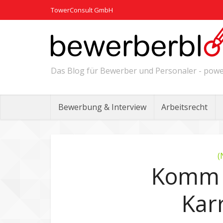
TowerConsult GmbH
Das Blog für Bewerber und Personaler - po
Bewerbung & Interview
Arbeitsrecht
(
Komm d
Karr