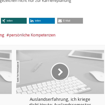
ezeichen nicht nur zur Karriereplanung
teilen
teilen
E-Mail
ung
persönliche Kompetenzen
Auslandserfahrung, ich kriege
dich! Heute: Auslandssemester