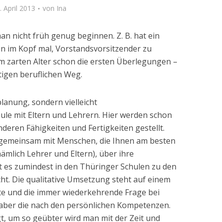
. April 2013
von
Ina
n nicht früh genug beginnen. Z. B. hat ein
ten im Kopf mal, Vorstandsvorsitzender zu
m zarten Alter schon die ersten Überlegungen –
ftigen beruflichen Weg.
planung, sondern vielleicht
le mit Eltern und Lehrern. Hier werden schon
deren Fähigkeiten und Fertigkeiten gestellt.
 gemeinsam mit Menschen, die Ihnen am besten
mlich Lehrer und Eltern), über ihre
t es zumindest in den Thüringer Schulen zu den
. Die qualitative Umsetzung steht auf einem
ste und die immer wiederkehrende Frage bei
t aber die nach den persönlichen Kompetenzen.
t, um so geübter wird man mit der Zeit und