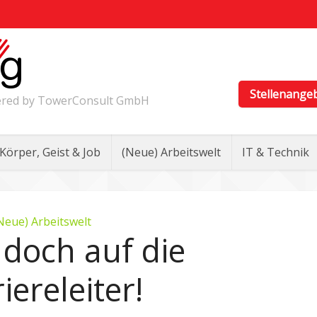
Stellenange
wered by TowerConsult GmbH
Körper, Geist & Job
(Neue) Arbeitswelt
IT & Technik
Neue) Arbeitswelt
och auf die
iereleiter!