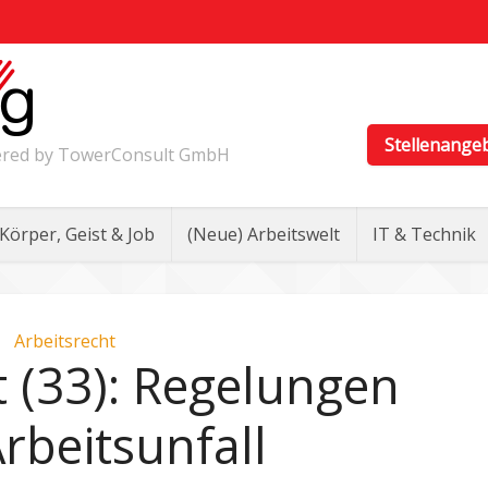
Stellenange
wered by TowerConsult GmbH
Körper, Geist & Job
(Neue) Arbeitswelt
IT & Technik
Arbeitsrecht
t (33): Regelungen
rbeitsunfall