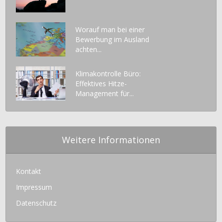
Worauf man bei einer
Bewerbung im Ausland
achten...
Klimakontrolle Büro:
Effektives Hitze-
Management für...
Weitere Informationen
Kontakt
Impressum
Datenschutz