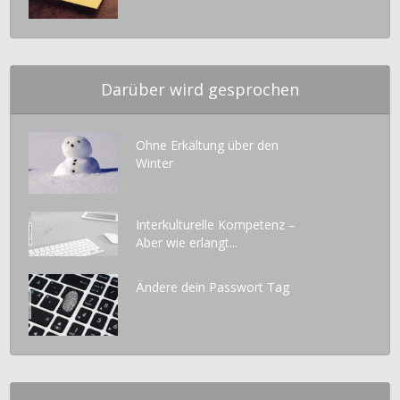
Darüber wird gesprochen
Ohne Erkältung über den
Winter
Interkulturelle Kompetenz –
Aber wie erlangt...
Ändere dein Passwort Tag