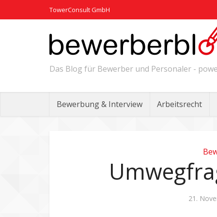
TowerConsult GmbH
Das Blog für Bewerber und Personaler - po
Bewerbung & Interview
Arbeitsrecht
Bew
Umwegfrag
21. Nov