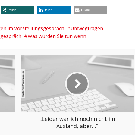
teilen
teilen
E-Mail
gen im Vorstellungsgespräch
Umwegfragen
sgespräch
Was würden Sie tun wenn
„Leider war ich noch nicht im
Ausland, aber…“