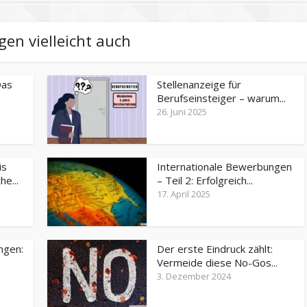
gen vielleicht auch
Das
Stellenanzeige für
Berufseinsteiger – warum...
26. Juni 2025
is
Internationale Bewerbungen
e...
– Teil 2: Erfolgreich...
17. April 2025
ngen:
Der erste Eindruck zählt:
Vermeide diese No-Gos...
3. Dezember 2024