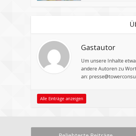
Ü
Gastautor
Um unsere Inhalte etwas
andere Autoren zu Wort
an:
presse@towerconsul
Alle Einträge anzeigen
Beliebteste Beiträge