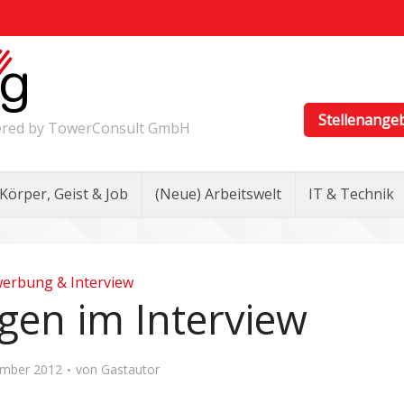
Stellenange
wered by TowerConsult GmbH
Körper, Geist & Job
(Neue) Arbeitswelt
IT & Technik
erbung & Interview
en im Interview
ember 2012
von
Gastautor