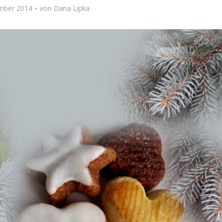
mber 2014
von
Dana Lipka