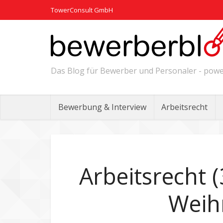
TowerConsult GmbH
Das Blog für Bewerber und Personaler - po
Bewerbung & Interview
Arbeitsrecht
Arbeitsrecht (
Weih